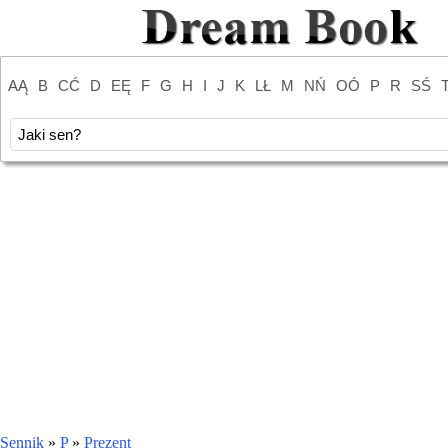
AĄ
B
CĆ
D
EĘ
F
G
H
I
J
K
LŁ
M
NŃ
OÓ
P
R
SŚ
Sennik
»
P
»
Prezent