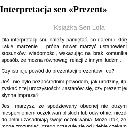
Interpretacja sen «
Prezent
»
Książka Sen Lofa
Dla interpretacji snu należy pamiętać, co darem i któr
Takie marzenie - próba nawet marzyć ustanowien
stosunków, wiadomości, wskazując na brak komunikac
sposób, że można równowagi relacji z innymi ludźmi.
Czy istnieje powód do prezentacji prezentów i co?
Jeśli nie było bezpośrednim powodem, jak urodziny, itp
zyskać z tej uroczystości? Zastanów się, czy prezent j
słynna impreza?
Jeśli marzysz, że spodziewany obecnej nie otrzyma
niespełnieniem oczekiwań bliskich lub odwrotnie, niez
do pełni uzasadniają swoje oczekiwania. Może i tak, że
mogę zrozumieć, czego oczekuje się od Ciebie czekam