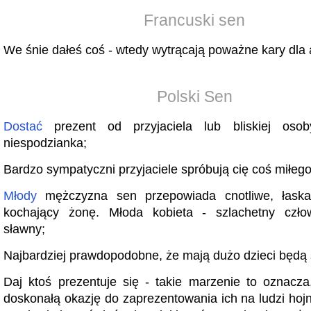
Francuski sen
We śnie dałeś coś - wtedy wytrącają poważne kary dla 
Polski Sen
Dostać
prezent od przyjaciela lub bliskiej oso
niespodzianka;
Bardzo sympatyczni przyjaciele spróbują cię coś miłego
Młody
mężczyzna sen przepowiada cnotliwe, łaska
kochający żonę. Młoda kobieta - szlachetny człow
sławny;
Najbardziej prawdopodobne, że mają dużo dzieci będą s
Daj ktoś prezentuje się - takie marzenie to oznacza, 
doskonałą okazję do zaprezentowania ich na ludzi hojn