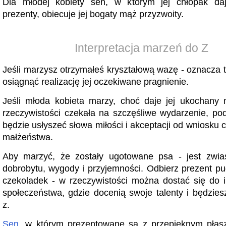
Dla młodej kobiety sen, w którym jej chłopak daj
prezenty, obiecuje jej bogaty mąż przyzwoity.
Interpretacja marzeń do Z
Jeśli marzysz otrzymałeś kryształową wazę - oznacza t
osiągnąć realizację jej oczekiwane pragnienie.
Jeśli młoda kobieta marzy, choć daje jej ukochany 
rzeczywistości czekała na szczęśliwe wydarzenie, po
będzie usłyszeć słowa miłości i akceptacji od wniosku
małżeństwa.
Aby marzyć, że zostały ugotowane psa - jest zwia
dobrobytu, wygody i przyjemności. Odbierz prezent pu
czekoladek - w rzeczywistości można dostać się do i
społeczeństwa, gdzie docenią swoje talenty i będzie
z.
Sen
, w którym prezentowane są z przepięknym płasz