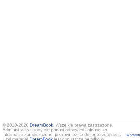
© 2010-2026
DreamBook
. Wszelkie prawa zastrzezone.
Administracja strony nie ponosi odpowiedzialnosci za
informacje zamieszczone, jak rowniez co do jego rzetelnosci.
Skontaktu
Uzyj material
DreamBook
jest dopuszczalne tylko w