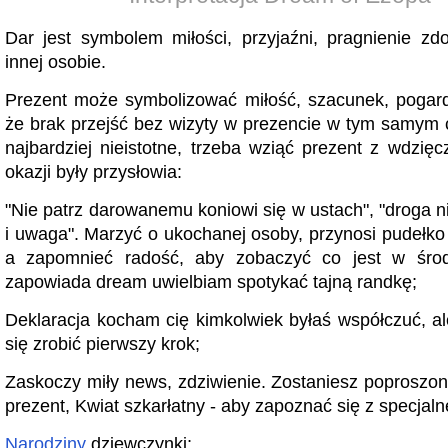
Dar jest symbolem miłości, przyjaźni, pragnienie zd
innej osobie.
Prezent może symbolizować miłość, szacunek, pogar
że brak przejść bez wizyty w prezencie w tym samym 
najbardziej nieistotne, trzeba wziąć prezent z wdzięc
okazji były przysłowia:
"Nie patrz darowanemu koniowi się w ustach", "droga n
i uwaga". Marzyć o ukochanej osoby, przynosi pudełko
a zapomnieć radość, aby zobaczyć co jest w śro
zapowiada dream uwielbiam spotykać tajną randkę;
Deklaracja kocham cię kimkolwiek byłaś współczuć, a
się zrobić pierwszy krok;
Zaskoczy miły news, zdziwienie. Zostaniesz poproszon
prezent, Kwiat szkarłatny - aby zapoznać się z specjaln
Narodziny
dziewczynki;