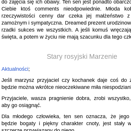
do zajęcia się ich obawy. Ten sen jest ponadto obarczo
Ciebie ktoś comments nieodpowiednie. Młoda ko
rzeczywistości cenny dar czeka jej małżeństwo z
zamożnym i sympatyczna. Dreamed prezent urodzinowy
rzadki sukces we wszystkich. A jeśli komuś wręczaj
święta, a potem w życiu nie mają szacunku dla tego cz
Stary rosyjski Marzenie
Aktualności
;
Jeśli marzysz przyjaciel czy kochanek daje coś do 
będzie można wkrótce nieoczekiwane miła niespodzian
Przyjaciele, wasza pragnienie dobra, zrobi wszystko
aby go osiągnąć.
Dla młodego człowieka, ten sen oznacza, że ​​jego
będzie bogaty i piękny charakter cnoty, jest stały 
szczerze przywiązany do niego.