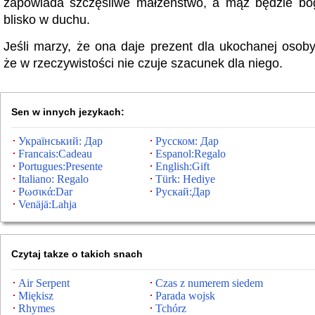
zapowiada szczęśliwe małżeństwo, a mąż będzie boga
blisko w duchu.
Jeśli marzy, że ona daje prezent dla ukochanej osoby
że ​​w rzeczywistości nie czuje szacunek dla niego.
Sen w innych jezykach:
Український: Дар
Русском: Дар
Francais:Cadeau
Espanol:Regalo
Portugues:Presente
English:Gift
Italiano: Regalo
Türk: Hediye
Ρωσικά:Dar
Рускай:Дар
Venäjä:Lahja
Czytaj takze o takich snach
Air Serpent
Czas z numerem siedem
Miękisz
Parada wojsk
Rhymes
Tchórz