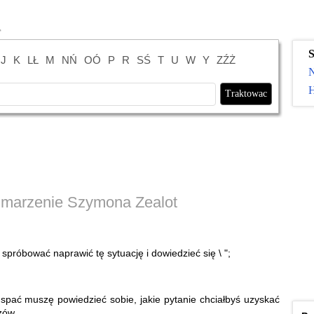
S
J
K
LŁ
M
NŃ
OÓ
P
R
SŚ
T
U
W
Y
ZŹŻ
H
a marzenie Szymona Zealot
a spróbować naprawić tę sytuację i dowiedzieć się \ ";
spać muszę powiedzieć sobie, jakie pytanie chciałbyś uzyskać
zów.