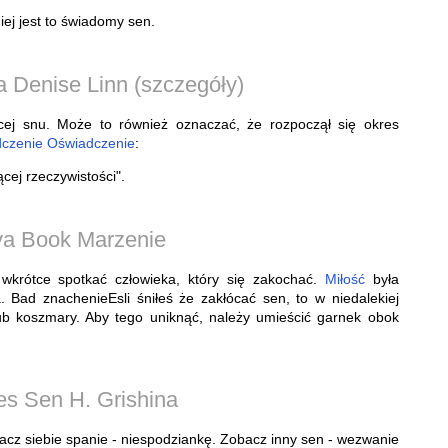
ej jest to świadomy sen.
 Denise Linn (szczegóły)
ej snu. Może to również oznaczać, że rozpoczął się okres
czenie
Oświadczenie
:
cej rzeczywistości".
a Book Marzenie
 wkrótce spotkać człowieka, który się zakochać.
Miłość
była
 Bad znachenieEsli śniłeś że zakłócać sen, to w niedalekiej
ub koszmary. Aby tego uniknąć, należy umieścić garnek obok
es Sen H. Grishina
acz siebie spanie - niespodziankę. Zobacz inny sen - wezwanie