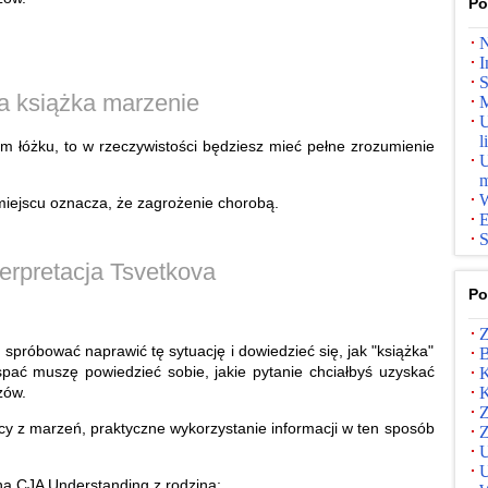
Po
N
I
S
ra książka marzenie
M
U
l
ym łóżku, to w rzeczywistości będziesz mieć pełne zrozumienie
U
m
W
iejscu oznacza, że ​​zagrożenie chorobą.
E
S
erpretacja Tsvetkova
Po
Z
ba spróbować naprawić tę sytuację i dowiedzieć się, jak "książka"
B
pać muszę powiedzieć sobie, jakie pytanie chciałbyś uzyskać
K
zów.
K
Z
y z marzeń, praktyczne wykorzystanie informacji w ten sposób
Z
U
U
a CJA Understanding z rodziną;