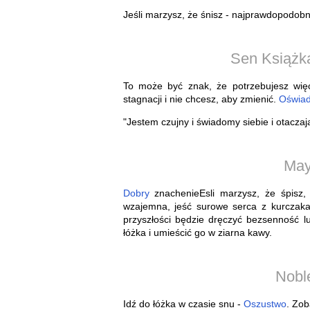
Jeśli marzysz, że śnisz - najprawdopodobni
Sen Książka
To może być znak, że potrzebujesz więc
stagnacji i nie chcesz, aby zmienić.
Oświad
"Jestem czujny i świadomy siebie i otaczają
May
Dobry
znachenieEsli marzysz, że śpisz,
wzajemna, jeść surowe serca z kurczaka.
przyszłości będzie dręczyć bezsenność l
łóżka i umieścić go w ziarna kawy.
Nobl
Idź do łóżka w czasie snu -
Oszustwo
. Zob