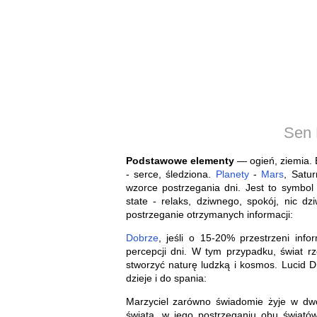
Sen 
Podstawowe elementy
— ogień, ziemia. E
- serce, śledziona.
Planety
-
Mars
, Satu
wzorce postrzegania dni. Jest to symbol
state - relaks, dziwnego, spokój, nic d
postrzeganie otrzymanych informacji:
Dobrze
, jeśli o 15-20% przestrzeni info
percepcji dni. W tym przypadku, świat r
stworzyć naturę ludzką i kosmos. Lucid D
dzieje i do spania:
Marzyciel zarówno świadomie żyje w dwóc
świata, w jego postrzeganiu obu światów