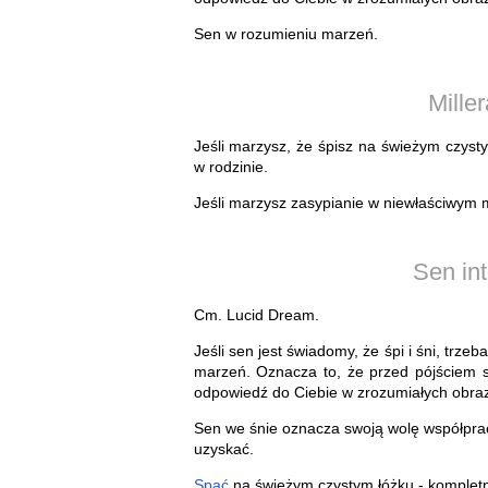
Sen w rozumieniu marzeń.
Mille
Jeśli marzysz, że śpisz na świeżym czyst
w rodzinie.
Jeśli marzysz zasypianie w niewłaściwym m
Sen int
Cm. Lucid Dream.
Jeśli sen jest świadomy, że śpi i śni, trze
marzeń. Oznacza to, że przed pójściem s
odpowiedź do Ciebie w zrozumiałych obra
Sen we śnie oznacza swoją wolę współprac
uzyskać.
Spać
na świeżym czystym łóżku - kompletn