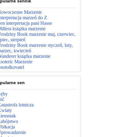
pularne sennik
owoczesne Marzenie
nterpretacja marzeń do Z
en interpretacja pani Hasse
illera książka marzenie
rodziny Book marzenie maj, czerwiec,
ipiec, sierpień
rodziny Book marzenie styczeń, luty,
arzec, kwiecień
anderer książka marzenie
soteric Marzenie
notolkovatel
pularne sen
ęby
ić
atastrofa lotnicza
wiaty
iemniak
abójstwo
bikacja
prowadzenie