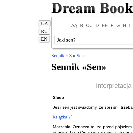
UA
AĄ
B
CĆ
D
EĘ
F
G
H
I
RU
EN
Sennik
»
S
»
Sen
Sennik «
Sen
»
Interpretacj
Sleep
—;
Jeśli sen jest świadomy, że śpi i śni, trzeb
Książka
\ ";
Marzenia. Oznacza to, że przed pójściem 
odpowiedź do Ciebie w zrozumiałych obra