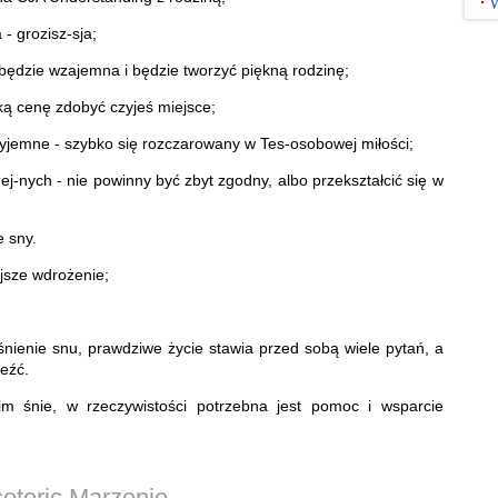
W
- grozisz-sja;
będzie wzajemna i będzie tworzyć piękną rodzinę;
ą cenę zdobyć czyjeś miejsce;
rzyjemne - szybko się rozczarowany w Tes-osobowej miłości;
-nych - nie powinny być zbyt zgodny, albo przekształcić się w
e sny.
jsze wdrożenie;
aśnienie snu, prawdziwe życie stawia przed sobą wiele pytań, a
eźć.
m śnie, w rzeczywistości potrzebna jest pomoc i wsparcie
oteric Marzenie