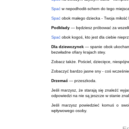
Spać
w nepodhodit-schem do tego miejsca 
Spać
obok małego dziecka - Twoja miłość 
Podkłady
— będziesz próbować za wszelk
Spać
obok kogoś, kto jest dla ciebie niep
Dla dziewczynek
— spanie obok ukochanej
bezwładne ofiary krajach stey.
Zobacz także. Pościel, dziecięce, niespójn
Zobaczyć bardzo jasne sny - coś wcześnie
Drzemać
— przeszkoda.
Jeśli marzysz, że starają się znaleźć wyj
odpowiedzi na nie są jeszcze w stanie znal
Jeśli marzysz powiedzieć komuś o swoi
wpływowego osoby.
Es