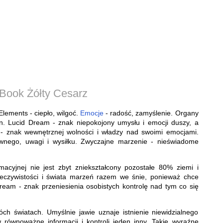
Book Żółty Cesarz
lements - ciepło, wilgoć.
Emocje
- radość, zamyślenie. Organy
rn. Lucid Dream - znak niepokojony umysłu i emocji duszy, a
 - znak wewnętrznej wolności i władzy nad swoimi emocjami.
ziwnego, uwagi i wysiłku. Zwyczajne marzenie - nieświadome
rmacyjnej nie jest zbyt zniekształcony pozostałe 80% ziemi i
zeczywistości i świata marzeń razem we śnie, ponieważ chce
ream - znak przeniesienia osobistych kontrolę nad tym co się
h światach. Umyślnie jawie uznaje istnienie niewidzialnego
 równoważne informacji i kontroli jeden inny. Takie wyraźne