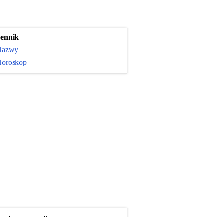
ennik
Nazwy
oroskop