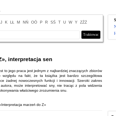
S
J
K
LŁ
M
NŃ
OÓ
P
R
SŚ
T
U
W
Y
ZŹŻ
H
», interpretacja sen
st to jego praca jest jednym z najbardziej znaczących zbiorów
ze względu na fakt, że ta książka jest bardzo szczegółowa
obce żadnej nowoczesnych funkcji i innowacji. Szeroki zakres
autora, może interpretować sny, nie tracąc z pola widzenia
dokonywania właściwego zrozumienia snu.
«Interpretacja marzeń do Z»