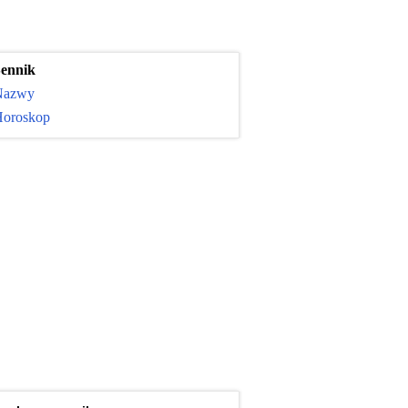
ennik
Nazwy
oroskop