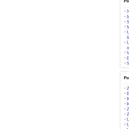
Po
N
I
S
M
U
l
U
m
W
E
S
Po
Z
B
K
K
Z
Z
U
U