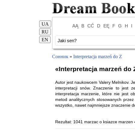
UA
AĄ
B
CĆ
D
EĘ
F
G
H
I
RU
EN
Сонник
»
Interpretacja marzeń do Z
«Interpretacja marzeń do Z
Autor jest naukowcem Valery Melnikov. Je
interpretacji snów. Znaczenie to jest 
interpretacja marzenie, które nie jest 
metod analitycznych stosowanych przez 
wszystko, nawet najmniejsze znaczenie 
Rezultat: 1041 marzac o ksiazce marzen 