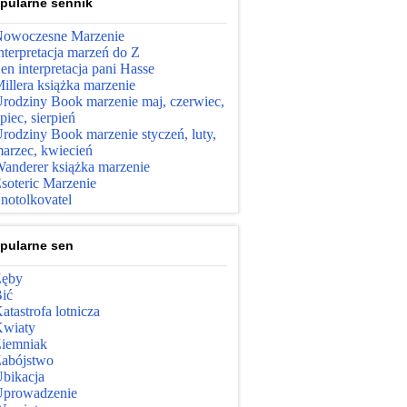
pularne sennik
owoczesne Marzenie
nterpretacja marzeń do Z
en interpretacja pani Hasse
illera książka marzenie
rodziny Book marzenie maj, czerwiec,
ipiec, sierpień
rodziny Book marzenie styczeń, luty,
arzec, kwiecień
anderer książka marzenie
soteric Marzenie
notolkovatel
pularne sen
ęby
ić
atastrofa lotnicza
wiaty
iemniak
abójstwo
bikacja
prowadzenie