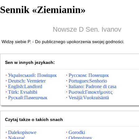
Sennik «
Ziemianin
»
Nowsze D Sen. Ivanov
Widzę siebie P. - Do publicznego upokorzenia swojej godności.
Sen w innych jezykach:
Український: Поміщик
Русском: Помещик
Deutsch: Vermieter
Portugues:Senhorio
English:Landlord
Italiano: Padrone di casa
Türk: Evsahibi
Ρωσικά:Γαιοκτήμονες
Рускай:Памешчык
Venäjä:Vuokraisäntä
Czytaj takze o takich snach
Dalekopisowe
Gorodki
Nakazać
Odmrożony