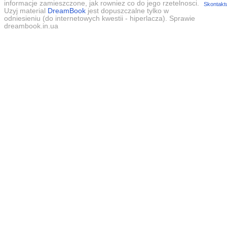
informacje zamieszczone, jak rowniez co do jego rzetelnosci.
Skontaktu
Uzyj material
DreamBook
jest dopuszczalne tylko w
odniesieniu (do internetowych kwestii - hiperlacza). Sprawie
dreambook.in.ua