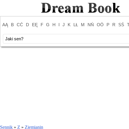
AĄ
B
CĆ
D
EĘ
F
G
H
I
J
K
LŁ
M
NŃ
OÓ
P
R
SŚ
Sennik
»
Z
»
Ziemianin