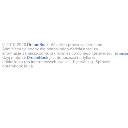
© 2010-2026
DreamBook
. Wszelkie prawa zastrzezone.
Administracja strony nie ponosi odpowiedzialnosci za
informacje zamieszczone, jak rowniez co do jego rzetelnosci.
Skontaktu
Uzyj material
DreamBook
jest dopuszczalne tylko w
odniesieniu (do internetowych kwestii - hiperlacza). Sprawie
dreambook.in.ua