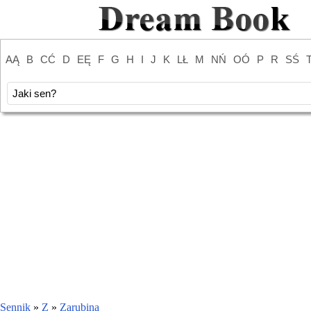
AĄ
B
CĆ
D
EĘ
F
G
H
I
J
K
LŁ
M
NŃ
OÓ
P
R
SŚ
Sennik
»
Z
»
Zarubina