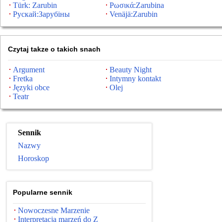
Türk: Zarubin
Ρωσικά:Zarubina
Рускай:Зарубіны
Venäjä:Zarubin
Czytaj takze o takich snach
Argument
Beauty Night
Fretka
Intymny kontakt
Języki obce
Olej
Teatr
Sennik
Nazwy
Horoskop
Popularne sennik
Nowoczesne Marzenie
Interpretacja marzeń do Z