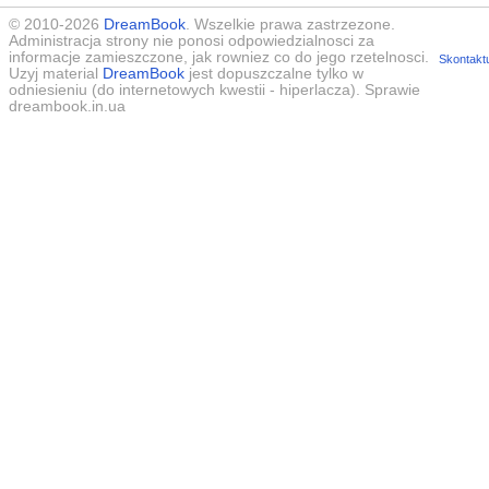
© 2010-2026
DreamBook
. Wszelkie prawa zastrzezone.
Administracja strony nie ponosi odpowiedzialnosci za
informacje zamieszczone, jak rowniez co do jego rzetelnosci.
Skontaktu
Uzyj material
DreamBook
jest dopuszczalne tylko w
odniesieniu (do internetowych kwestii - hiperlacza). Sprawie
dreambook.in.ua