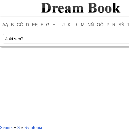
AĄ
B
CĆ
D
EĘ
F
G
H
I
J
K
LŁ
M
NŃ
OÓ
P
R
SŚ
Sennik
»
S
»
Symfonia