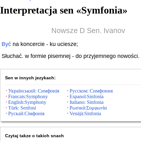
Interpretacja sen «
Symfonia
»
Nowsze D Sen. Ivanov
Być
na koncercie - ku uciesze;
Słuchać. w formie pisemnej - do przyjemnego nowości.
Sen w innych jezykach:
Український: Симфонія
Русском: Симфония
Francais:Symphony
Espanol:Sinfonía
English:Symphony
Italiano: Sinfonia
Türk: Senfoni
Ρωσικά:Συμφωνία
Рускай:Сімфонія
Venäjä:Sinfonia
Czytaj takze o takich snach