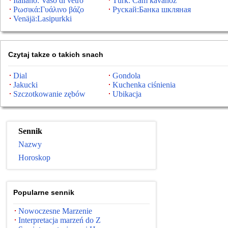
Italiano: Vaso di vetro
Türk: Cam kavanoz
Ρωσικά:Γυάλινο βάζο
Рускай:Банка шкляная
Venäjä:Lasipurkki
Czytaj takze o takich snach
Dial
Gondola
Jakucki
Kuchenka ciśnienia
Szczotkowanie zębów
Ubikacja
Sennik
Nazwy
Horoskop
Popularne sennik
Nowoczesne Marzenie
Interpretacja marzeń do Z