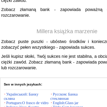
ciężki zawód.
Zobacz złamaną bank - zapowiada poważną c
rozczarowanie.
Millera książka marzenie
Zobacz puste puszki - ubóstwo środków i koniecz
zobaczyć pełen wszystkiego - zapowiada sukces.
Jeśli kupisz słoiki, Twój sukces nie jest stabilna, a obc
ciężki zawód. Zobacz złamaną bank - zapowiada pow
lub rozczarowanie.
Sen w innych jezykach:
Український: Банку
Русском: Банка
скляна
стеклянная
Portugues:O frasco de vidro
English:Glass jar