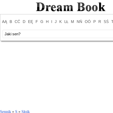
AĄ
B
CĆ
D
EĘ
F
G
H
I
J
K
LŁ
M
NŃ
OÓ
P
R
SŚ
Sennik
»
S
»
Słoik