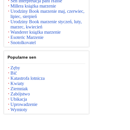
Sen interpretacja pani Hasse
Millera książka marzenie
Urodziny Book marzenie maj, czerwiec,
lipiec, sierpień
Urodziny Book marzenie styczeń, luty,
marzec, kwiecień
Wanderer książka marzenie
Esoteric Marzenie
Snotolkovatel
Popularne sen
Zęby
Bić
Katastrofa lotnicza
Kwiaty
Ziemniak
Zabójstwo
Ubikacja
Uprowadzenie
Wymioty