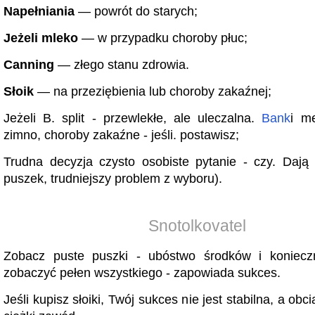
Napełniania
— powrót do starych;
Jeżeli mleko
— w przypadku choroby płuc;
Canning
— złego stanu zdrowia.
Słoik
— na przeziębienia lub choroby zakaźnej;
Jeżeli B. split - przewlekłe, ale uleczalna.
Bank
i m
zimno, choroby zakaźne - jeśli. postawisz;
Trudna decyzja czysto osobiste pytanie - czy. Dają 
puszek, trudniejszy problem z wyboru).
Snotolkovatel
Zobacz puste puszki - ubóstwo środków i koniecz
zobaczyć pełen wszystkiego - zapowiada sukces.
Jeśli kupisz słoiki, Twój sukces nie jest stabilna, a obc