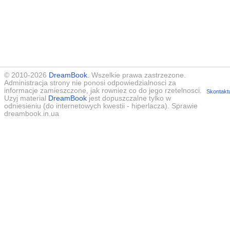
© 2010-2026
DreamBook
. Wszelkie prawa zastrzezone.
Administracja strony nie ponosi odpowiedzialnosci za
informacje zamieszczone, jak rowniez co do jego rzetelnosci.
Skontaktu
Uzyj material
DreamBook
jest dopuszczalne tylko w
odniesieniu (do internetowych kwestii - hiperlacza). Sprawie
dreambook.in.ua