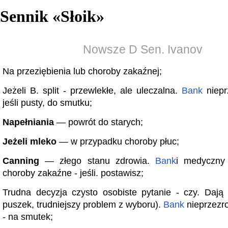
Sennik «
Słoik
»
Nowsze D Sen. Ivanov
Na przeziębienia lub choroby zakaźnej;
Jeżeli B. split - przewlekłe, ale uleczalna.
Bank
niepr
jeśli pusty, do smutku;
Napełniania
— powrót do starych;
Jeżeli mleko
— w przypadku choroby płuc;
Canning
— złego stanu zdrowia.
Bank
i medyczny
choroby zakaźne - jeśli. postawisz;
Trudna decyzja czysto osobiste pytanie - czy. Dają 
puszek, trudniejszy problem z wyboru).
Bank
nieprzezro
- na smutek;