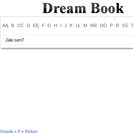
AĄ
B
CĆ
D
EĘ
F
G
H
I
J
K
LŁ
M
NŃ
OÓ
P
R
SŚ
Sennik
»
P
»
Piękny