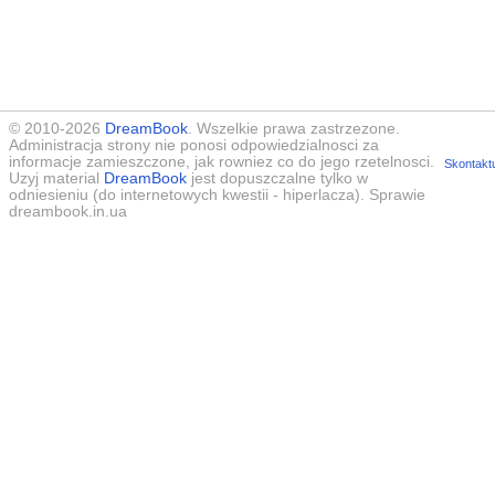
© 2010-2026
DreamBook
. Wszelkie prawa zastrzezone.
Administracja strony nie ponosi odpowiedzialnosci za
informacje zamieszczone, jak rowniez co do jego rzetelnosci.
Skontaktu
Uzyj material
DreamBook
jest dopuszczalne tylko w
odniesieniu (do internetowych kwestii - hiperlacza). Sprawie
dreambook.in.ua