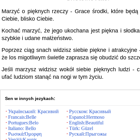
Marzyć o pięknych rzeczy - Grace środki, które będą
Ciebie, blisko Ciebie.
Kochać marzyć, że jego ukochana jest piękna i słodka,
szybkie i udane małżeństwo.
Poprzez ciąg snach widzisz siebie piękne i atrakcyjne -
że los migotliwym świetle zaprasza się obudzić do szcz
Jeśli marzysz widzisz wokół siebie pięknych ludzi -
ufać ludziom stanąć na nogi w tym życiu.
Sen w innych jezykach:
Український: Красивий
Русском: Красивый
Francais:Belle
Espanol:Hermoso
Portugues:Belo
English:Beautiful
Italiano: Bello
Türk: Güzel
Ρωσικά:Όμορφη
Рускай:Прыгожы
Venäjä:Kaunis