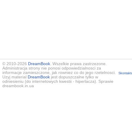
© 2010-2026
DreamBook
. Wszelkie prawa zastrzezone.
Administracja strony nie ponosi odpowiedzialnosci za
informacje zamieszczone, jak rowniez co do jego rzetelnosci.
Skontaktu
Uzyj material
DreamBook
jest dopuszczalne tylko w
odniesieniu (do internetowych kwestii - hiperlacza). Sprawie
dreambook.in.ua