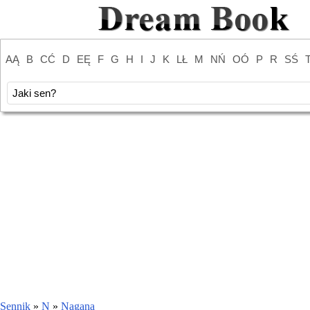
AĄ
B
CĆ
D
EĘ
F
G
H
I
J
K
LŁ
M
NŃ
OÓ
P
R
SŚ
Sennik
»
N
»
Nagana