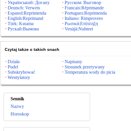
Український: Догану
Русском: Выговор
Deutsch: Verweis
Francais:Réprimande
Espanol:Reprimenda
Portugues:Reprimenda
English:Reprimand
Italiano: Rimprovero
Türk: Kınama
Ρωσικά:Επίπληξη
Рускай:Вымова
Venäjä:Nuhteet
Czytaj takze o takich snach
Działa
Napisany
Pudel
Stosunek przerywany
Subskrybować
Temperatura wody do picia
Wentylatory
Sennik
Nazwy
Horoskop