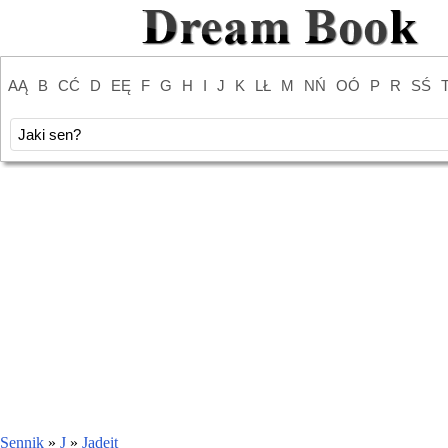
AĄ
B
CĆ
D
EĘ
F
G
H
I
J
K
LŁ
M
NŃ
OÓ
P
R
SŚ
Sennik
»
J
»
Jadeit