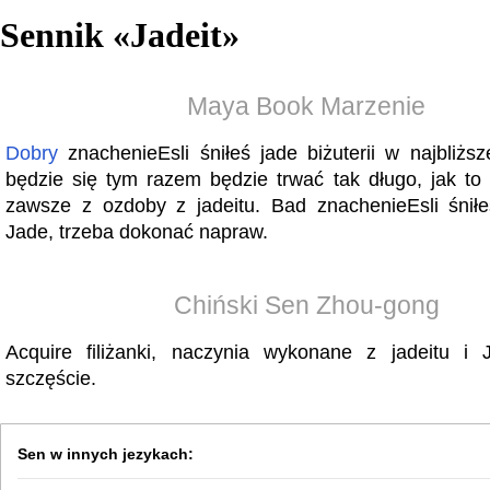
Sennik «
Jadeit
»
Maya Book Marzenie
Dobry
znachenieEsli śniłeś jade biżuterii w najbliższ
będzie się tym razem będzie trwać tak długo, jak to
zawsze z ozdoby z jadeitu. Bad znachenieEsli śnił
Jade, trzeba dokonać napraw.
Chiński Sen Zhou-gong
Acquire filiżanki, naczynia wykonane z jadeitu i 
szczęście.
Sen w innych jezykach: