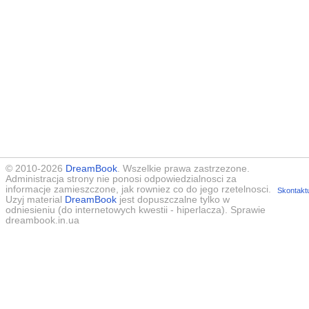
© 2010-2026
DreamBook
. Wszelkie prawa zastrzezone.
Administracja strony nie ponosi odpowiedzialnosci za
informacje zamieszczone, jak rowniez co do jego rzetelnosci.
Skontaktu
Uzyj material
DreamBook
jest dopuszczalne tylko w
odniesieniu (do internetowych kwestii - hiperlacza). Sprawie
dreambook.in.ua