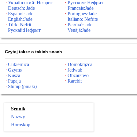
Український: Нефрит
Русском: Нефрит
Deutsch: Jade
Francais:Jade
Espanol:Jade
Portugues:Jade
English:Jade
Italiano: Nefrite
Türk: Nefrit
Ρωσικά:Jade
Рускай:Нефрыт
Venäjä:Jade
Czytaj takze o takich snach
Cukiernica
Domokrążca
Gzyms
Jedwab
Kusza
Obżarstwo
Papaja
Rarebit
Stump (pniaki)
Sennik
Nazwy
Horoskop